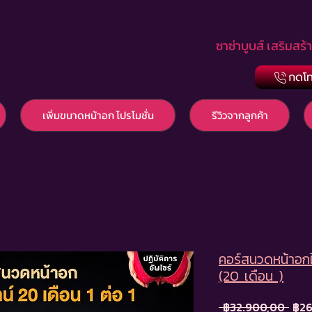
ซาซ่าบูบส์ เสริมสร้
กดโท
เพิ่มขนาดหน้าอก โปรโมชั่น
รีวิวจากลูกค้า
คอร์สนวดหน้าอก
(20 เดือน )
Regu
 ฿32.900,00 
฿26